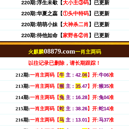
220期:浮生未歇【
大小主③码
】已更新
220期:华夏之蕊【
①头中特码
】已更新
220期:萌萌小妹【
大神杀二肖
】已更新
220期:待他如命【
家野各②肖
】已更新
08879.com
火麒麟
一肖主两码
以往记录已删除，请长期跟踪！
一肖主两码【
牛
主：42.
06
】开:
牛06
准
212期:
一肖主两码【
猴
主：
35
.47
】开:
猴35
准
213期:
一肖主两码【
兔
主：16.28
】开:
兔04
准
214期:
一肖主两码【
蛇
主：38.26
】开:
蛇14
准
215期:
一肖主两码【
马
主：13.01
】开:
马37
准
216期: