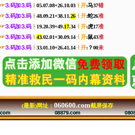
☞
⒊码加⒊码
ㅏ
05.07.08+26.10.03
ㅓ
开
:马37
错
☞
⒊码加⒊码
ㅏ
48.09.21+38.11.
26
ㅓ
开
:蛇26
准
☞
⒊码加⒊码
ㅏ
19.20.39+49.
17
.34
ㅓ
开
:虎17
准
☞
⒊码加⒊码
ㅏ
43
.02.01+30.09.14
ㅓ
开
:鼠43
准
☞
⒊码加⒊码
ㅏ
33.01.10+26.41.14
ㅓ
开
:？00
未
0606
00
.com
(最新)网址：
截屏保存
.com
08879.com
080