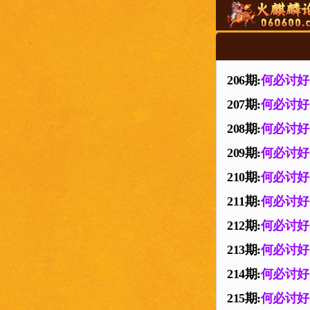
206期:
何必讨好
207期:
何必讨好
208期:
何必讨好
209期:
何必讨好
210期:
何必讨好
211期:
何必讨好
212期:
何必讨好
213期:
何必讨好
214期:
何必讨好
215期:
何必讨好