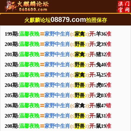
08879.com
火麒麟论坛
拍照保存
199期:
温馨夜晚
〓
家野中生肖
(≤
家禽
≥)
开
:羊36
准
200期:
温馨夜晚
〓
家野中生肖
(≤
野兽
≥)
开
:龙39
准
201期:
温馨夜晚
〓
家野中生肖
(≤
家禽
≥)
开
:猪32
准
202期:
温馨夜晚
〓
家野中生肖
(≤
野兽
≥)
开
:兔40
准
203期:
温馨夜晚
〓
家野中生肖
(≤
家禽
≥)
开
:马25
准
204期:
温馨夜晚
〓
家野中生肖
(≤
野兽
≥)
开
:虎05
准
205期:
温馨夜晚
〓
家野中生肖
(≤
野兽
≥)
开
:龙03
准
206期:
温馨夜晚
〓
家野中生肖
(≤
家禽
≥)
开
:猴47
错
207期:
温馨夜晚
〓
家野中生肖
(≤
野兽
≥)
开
:鼠31
准
208期:
温馨夜晚
〓
家野中生肖
(≤
野兽
≥)
开
:鼠19
准