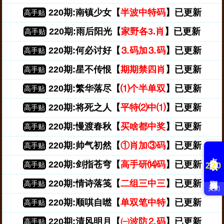
220期:南镇少女【
半波中特码
】已更新
高手贴
220期:雨后阳光【
家野各3.肖
】已更新
高手贴
220期:何必讨好【
⒊码加⒊码
】已更新
高手贴
220期:星不传恨【
期期禁四肖
】已更新
高手贴
220期:繁华落尽【
⑴个半单双
】已更新
高手贴
220期:将死之人【
平特⑵中⑴
】已更新
高手贴
220期:慢渡春秋【
买啥都中奖
】已更新
高手贴
220期:帅气初然【
①肖加③码
】已更新
高手贴
点击免费领取
220期:剑指苍穹【
高手研⒁码
】已更新
高手贴
220
期资料
220期:情诗落笺【
二组三中三
】已更新
高手贴
关闭
220期:顺唭自嘫【
单双笔中特
】已更新
高手贴
220期:清风明月【
㈠波防⒉码
】已更新
高手贴