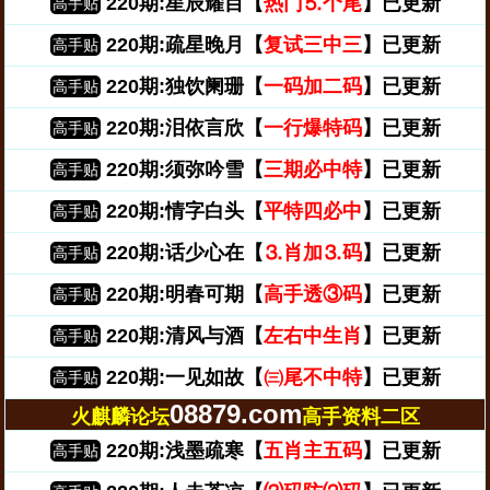
220期:星辰耀目【
热门⒌个尾
】已更新
高手贴
220期:疏星晚月【
复试三中三
】已更新
高手贴
220期:独饮阑珊【
一码加二码
】已更新
高手贴
220期:泪依言欣【
一行爆特码
】已更新
高手贴
220期:‌须弥吟雪【
三期必中特
】已更新
高手贴
220期:情字白头【
平特四必中
】已更新
高手贴
220期:话少心在【
⒊肖加⒊码
】已更新
高手贴
220期:明春可期【
高手透③码
】已更新
高手贴
220期:清风与酒【
左右中生肖
】已更新
高手贴
220期:一见如故【
㈢尾不中特
】已更新
高手贴
08879.com
火麒麟论坛
高手资料二区
220期:浅墨疏寒【
五肖主五码
】已更新
高手贴