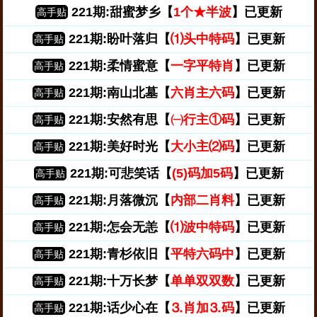
221期:甜蜜梦乡【
1个★半波
】已更新
高手贴
221期:盼叶落归【
⑴头中特码
】已更新
高手贴
221期:柔情蜜意【
一字平特肖
】已更新
高手贴
221期:南山北墓【
六肖主六码
】已更新
高手贴
221期:安然有思【
㈠行主①码
】已更新
高手贴
221期:美好时光【
大小主⑵码
】已更新
高手贴
221期:可悲笑话【
(5)码加5码
】已更新
高手贴
221期:月落微沉【
内部二肖料
】已更新
高手贴
221期:怎会无恙【
⑴波中特码
】已更新
高手贴
221期:青杉依旧【
平特六码中
】已更新
高手贴
221期:十万长梦【
单单双双数
】已更新
高手贴
221期:话少心在【
⒊肖加⒊码
】已更新
高手贴