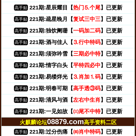
221期:星辰耀目【
热门⒌个尾
】已更新
高手贴
221期:疏星晚月【
复试三中三
】已更新
高手贴
221期:独饮阑珊【
一码加二码
】已更新
高手贴
221期:酒与佳人【
⒊行中特码
】已更新
高手贴
221期:‌须弥吟雪【
三期必中特
】已更新
高手贴
221期:情字白头【
平特四必中
】已更新
高手贴
221期:易缕烊光【
⒊肖加⒈码
】已更新
高手贴
221期:明春可期【
高手透③码
】已更新
高手贴
221期:清风与酒【
左右中生肖
】已更新
高手贴
221期:一见如故【
㈢尾不中特
】已更新
高手贴
08879.com
火麒麟论坛
高手资料二区
221期:过分伤痛【
㈣肖中特码
】已更新
高手贴