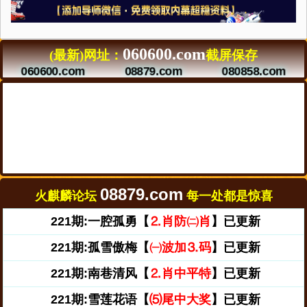
0606
00
.com
(最新)网址：
截屏保存
060600.com
08879.com
080858.com
08879.com
火麒麟论坛
每一处都是惊喜
221期:一腔孤勇【
⒉肖防㈡肖
】已更新
221期:孤雪傲梅【
㈠波加⒊码
】已更新
221期:南巷清风【
⒉肖中平特
】已更新
221期:雪莲花语【
⑸尾中大奖
】已更新