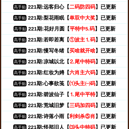
221期:远客归心【
二码防四码
】已更新
高手贴
221期:梨花雨眠【
单双中大奖
】已更新
高手贴
221期:花好月圆【
平特中5.码
】已更新
高手贴
221期:若即若离【
①波主⒈码
】已更新
高手贴
221期:慢写冬绪【
买啥就开啥
】已更新
高手贴
221期:凉城以北【
⒉尾中特码
】已更新
高手贴
221期:红妆为娉【
六肖主六码
】已更新
高手贴
221期:心事欲笺【
⑴头主㈠码
】已更新
高手贴
221期:碧波仙子【
⒈尾中平特
】已更新
高手贴
221期:荒城旧梦【
三码加四码
】已更新
高手贴
221期:诗落小雨【
利剑杀⑤肖
】已更新
高手贴
221期:怪那旧人【
⑶头中特码
】已更新
高手贴