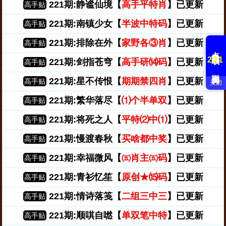
221期:静谧仙境【
高手平特肖
】已更新
高手贴
221期:南镇少女【
半波中特码
】已更新
高手贴
221期:排除在外【
家野各③肖
】已更新
高手贴
点击免费领取
221
221期:剑指苍穹【
高手研⒁码
】已更新
高手贴
期资料
221期:星不传恨【
期期禁四肖
】已更新
高手贴
关闭
221期:繁华落尽【
⑴个半单双
】已更新
高手贴
221期:将死之人【
平特⑵中⑴
】已更新
高手贴
221期:慢渡春秋【
买啥都中奖
】已更新
高手贴
221期:幸福微风【
㈤肖主㈤码
】已更新
高手贴
221期:青衫忆笙【
原创★⒂码
】已更新
高手贴
221期:情诗落笺【
二组三中三
】已更新
高手贴
221期:顺唭自嘫【
单双笔中特
】已更新
高手贴