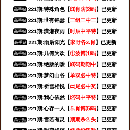
221期:特殊角色【
⑶肖防⑵码
】已更新
高手贴
221期:世有锦瑟【
三组三中三
】已更新
高手贴
221期:潇湘夜雨【
时辰中平特
】已更新
高手贴
221期:雨后阳光【
家野各3.肖
】已更新
高手贴
221期:几何为欢【
①波博⑴码
】已更新
高手贴
221期:绝版的嗳【
⑻码期期中
】已更新
高手贴
221期:梦幻山谷【
单双必中特
】已更新
高手贴
221期:祈雪相悦【
㈡尾必中奖
】已更新
高手贴
221期:我心依然【
⑵码中平特
】已更新
高手贴
221期:心存一人【
⒌肖博⑸码
】已更新
高手贴
221期:雪若有灵【
期期杀⒉头
】已更新
高手贴