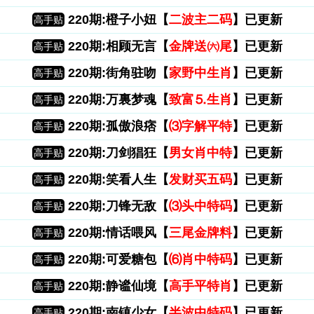
220期:橙子小妞【
二波主二码
】已更新
高手贴
220期:相顾无言【
金牌送㈥尾
】已更新
高手贴
220期:街角驻吻【
家野中生肖
】已更新
高手贴
220期:万裏梦魂【
致富⒌生肖
】已更新
高手贴
220期:孤傲浪痞【
⑶字解平特
】已更新
高手贴
220期:刀剑猖狂【
男女肖中特
】已更新
高手贴
220期:笑看人生【
发财买五码
】已更新
高手贴
220期:刀锋无敌【
⑶头中特码
】已更新
高手贴
220期:情话喂风【
三尾金牌料
】已更新
高手贴
220期:可爱糖包【
⑹肖中特码
】已更新
高手贴
220期:静谧仙境【
高手平特肖
】已更新
高手贴
220期:南镇少女【
半波中特码
】已更新
高手贴