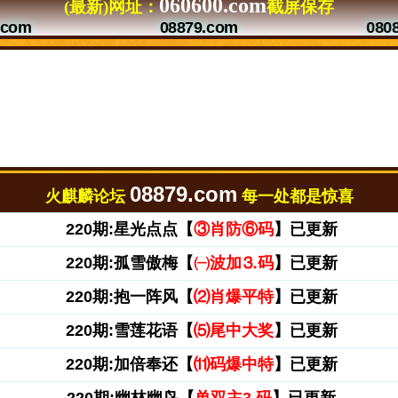
0606
00
.com
(最新)网址：
截屏保存
.com
08879.com
080
08879.com
火麒麟论坛
每一处都是惊喜
220期:星光点点【
③肖防⑥码
】已更新
220期:孤雪傲梅【
㈠波加⒊码
】已更新
220期:抱一阵风【
⑵肖爆平特
】已更新
220期:雪莲花语【
⑸尾中大奖
】已更新
220期:加倍奉还【
⑾码爆中特
】已更新