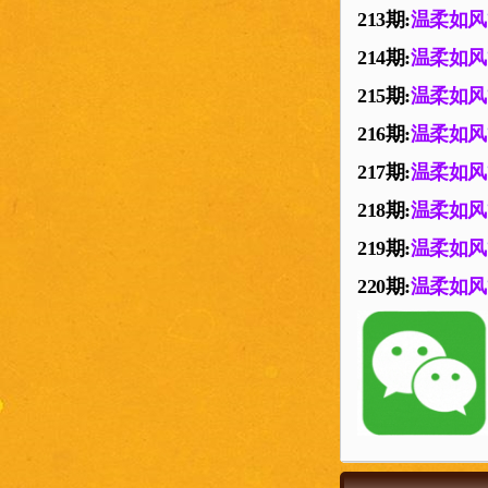
213期:
温柔如风
214期:
温柔如风
215期:
温柔如风
216期:
温柔如风
217期:
温柔如风
218期:
温柔如风
219期:
温柔如风
220期:
温柔如风