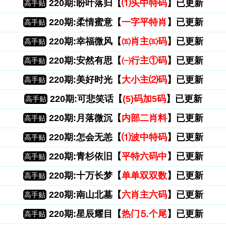
220期:盼叶落归【
⑴头中特码
】已更新
高手贴
220期:柔情蜜意【
一字平特肖
】已更新
高手贴
220期:幸福微风【
㈤肖主㈤码
】已更新
高手贴
220期:安然有思【
㈠行主①码
】已更新
高手贴
220期:美好时光【
大小主⑵码
】已更新
高手贴
220期:可悲笑话【
(5)码加5码
】已更新
高手贴
220期:月落微沉【
内部二肖料
】已更新
高手贴
220期:怎会无恙【
⑴波中特码
】已更新
高手贴
220期:青杉依旧【
平特六码中
】已更新
高手贴
220期:十万长梦【
单单双双数
】已更新
高手贴
220期:南山北墓【
六肖主六码
】已更新
高手贴
220期:星辰耀目【
热门⒌个尾
】已更新
高手贴