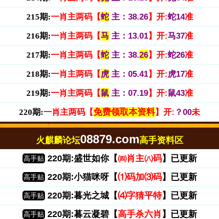
一肖主两码【
蛇
主：38.26
】开:
蛇14
准
215期:
一肖主两码【
马
主：13.01
】开:
马37
准
216期:
一肖主两码【
蛇
主：38.
26
】开:
蛇26
准
217期:
一肖主两码【
虎
主：05.41
】开:
虎17
准
218期:
一肖主两码【
鼠
主：07.19
】开:
鼠43
准
219期:
一肖主两码【
免费领取本资料
】开:
？00
未
220期:
08879.com
火麒麟论坛
高手资料区
220期:盛世如你【
㈣肖主㈧码
】已更新
高手贴
220期:小猫咪呀【
⑴码加⑶码
】已更新
高手贴
220期:暮光之城【
⑷字猜平特
】已更新
高手贴
220期:暮云凝碧【
高手杀六肖
】已更新
高手贴