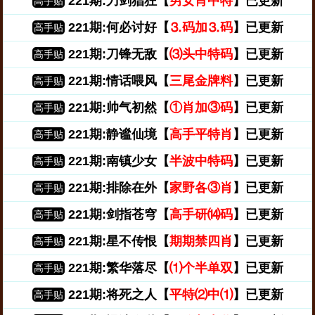
221期:刀剑猖狂【
男女肖中特
】已更新
高手贴
221期:何必讨好【
⒊码加⒊码
】已更新
高手贴
221期:刀锋无敌【
⑶头中特码
】已更新
高手贴
221期:情话喂风【
三尾金牌料
】已更新
高手贴
221期:帅气初然【
①肖加③码
】已更新
高手贴
221期:静谧仙境【
高手平特肖
】已更新
高手贴
221期:南镇少女【
半波中特码
】已更新
高手贴
221期:排除在外【
家野各③肖
】已更新
高手贴
221期:剑指苍穹【
高手研⒁码
】已更新
高手贴
221期:星不传恨【
期期禁四肖
】已更新
高手贴
221期:繁华落尽【
⑴个半单双
】已更新
高手贴
221期:将死之人【
平特⑵中⑴
】已更新
高手贴