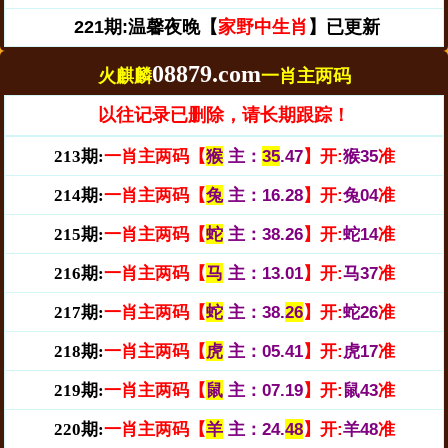
221期:温馨夜晚【
家野中生肖
】已更新
08879.com
火麒麟
一肖主两码
以往记录已删除，请长期跟踪！
一肖主两码【
猴
主：
35
.47
】开:
猴35
准
213期:
一肖主两码【
兔
主：16.28
】开:
兔04
准
214期:
一肖主两码【
蛇
主：38.26
】开:
蛇14
准
215期:
一肖主两码【
马
主：13.01
】开:
马37
准
216期:
一肖主两码【
蛇
主：38.
26
】开:
蛇26
准
217期:
一肖主两码【
虎
主：05.41
】开:
虎17
准
218期:
一肖主两码【
鼠
主：07.19
】开:
鼠43
准
219期:
一肖主两码【
羊
主：24.
48
】开:
羊48
准
220期: