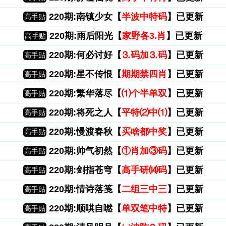
220期:南镇少女【
半波中特码
】已更新
高手贴
220期:雨后阳光【
家野各3.肖
】已更新
高手贴
220期:何必讨好【
⒊码加⒊码
】已更新
高手贴
220期:星不传恨【
期期禁四肖
】已更新
高手贴
220期:繁华落尽【
⑴个半单双
】已更新
高手贴
220期:将死之人【
平特⑵中⑴
】已更新
高手贴
220期:慢渡春秋【
买啥都中奖
】已更新
高手贴
220期:帅气初然【
①肖加③码
】已更新
高手贴
220期:剑指苍穹【
高手研⒁码
】已更新
高手贴
220期:情诗落笺【
二组三中三
】已更新
高手贴
220期:顺唭自嘫【
单双笔中特
】已更新
高手贴