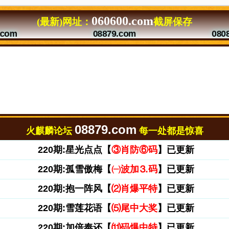
0606
00
.com
(最新)网址：
截屏保存
.com
08879.com
080
08879.com
火麒麟论坛
每一处都是惊喜
220期:星光点点【
③肖防⑥码
】已更新
220期:孤雪傲梅【
㈠波加⒊码
】已更新
220期:抱一阵风【
⑵肖爆平特
】已更新
220期:雪莲花语【
⑸尾中大奖
】已更新
220期:加倍奉还【
⑾码爆中特
】已更新