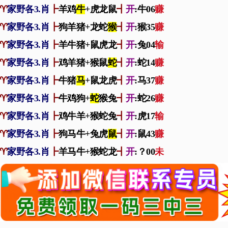
♈
家野各3.肖
┣
羊鸡
牛
+虎龙鼠
┫
开
:牛06
赚
♈
家野各3.肖
┣
狗羊猪+龙蛇
猴
┫
开
:猴35
赚
♈
家野各3.肖
┣
羊牛猪+鼠虎龙
┫
开
:兔04
输
♈
家野各3.肖
┣
鸡羊猪+猴鼠
蛇
┫
开
:蛇14
赚
♈
家野各3.肖
┣
牛猪
马
+鼠龙虎
┫
开
:马37
赚
♈
家野各3.肖
┣
牛鸡狗+
蛇
猴兔
┫
开
:蛇26
赚
♈
家野各3.肖
┣
鸡牛羊+猴蛇兔
┫
开
:虎17
输
♈
家野各3.肖
┣
狗马牛+兔虎
鼠
┫
开
:鼠43
赚
♈
家野各3.肖
┣
羊马牛+猴蛇龙
┫
开
:？00
未