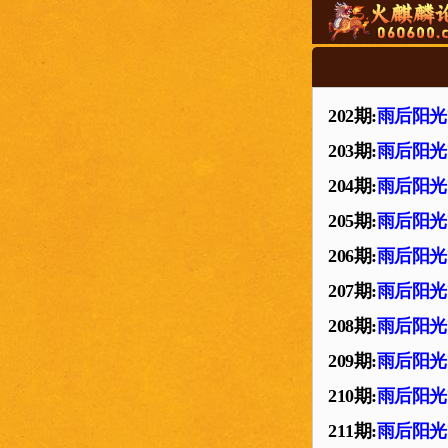
202期:
雨后阳光
203期:
雨后阳光
204期:
雨后阳光
205期:
雨后阳光
206期:
雨后阳光
207期:
雨后阳光
208期:
雨后阳光
209期:
雨后阳光
210期:
雨后阳光
211期:
雨后阳光