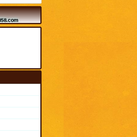
858.com