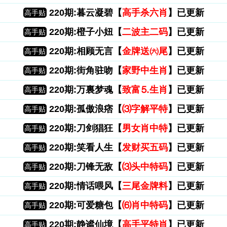
220期:暮云凝碧【
高手杀六肖
】已更新
高手贴
220期:橙子小妞【
二波主二码
】已更新
高手贴
220期:相顾无言【
金牌送㈥尾
】已更新
高手贴
220期:街角驻吻【
家野中生肖
】已更新
高手贴
220期:万裏梦魂【
致富⒌生肖
】已更新
高手贴
220期:孤傲浪痞【
⑶字解平特
】已更新
高手贴
220期:刀剑猖狂【
男女肖中特
】已更新
高手贴
220期:笑看人生【
发财买五码
】已更新
高手贴
220期:刀锋无敌【
⑶头中特码
】已更新
高手贴
220期:情话喂风【
三尾金牌料
】已更新
高手贴
220期:可爱糖包【
⑹肖中特码
】已更新
高手贴
220期:静谧仙境【
高手平特肖
】已更新
高手贴