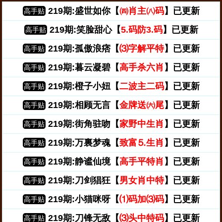
219期:盛世如你【
㈣肖主㈧码
】已更新
高手贴
219期:笑脸甜心【
5.码防3.码
】已更新
高手贴
219期:孤傲浪痞【
⑶字解平特
】已更新
高手贴
219期:暮云凝碧【
高手杀六肖
】已更新
高手贴
219期:橙子小妞【
二波主二码
】已更新
高手贴
219期:相顾无言【
金牌送㈥尾
】已更新
高手贴
219期:街角驻吻【
家野中生肖
】已更新
高手贴
219期:万裏梦魂【
致富⒌生肖
】已更新
高手贴
219期:静谧仙境【
高手平特肖
】已更新
高手贴
219期:刀剑猖狂【
男女肖中特
】已更新
高手贴
219期:小猫咪呀【
⑴码加⑶码
】已更新
高手贴
219期:刀锋无敌【
⑶头中特码
】已更新
高手贴