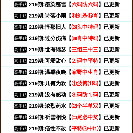
219期:墨染殇雪【
六码防六码
】已更新
高手贴
219期:诗落小雨【
利剑杀⑤肖
】已更新
高手贴
219期:怪那旧人【
⑶头中特码
】已更新
高手贴
219期:过分伤痛【
㈣肖中特码
】已更新
高手贴
219期:世有锦瑟【
三组三中三
】已更新
高手贴
219期:可爱甜心【
⒉码中平特
】已更新
高手贴
219期:温馨夜晚【
家野中生肖
】已更新
高手贴
219期:几何为欢【
①波博⑴码
】已更新
高手贴
219期:没有感动【
⒊码防⒈码
】已更新
高手贴
219期:浓烈药水【
⑵个半单双
】已更新
高手贴
219期:祈雪相悦【
㈡尾必中奖
】已更新
高手贴
219期:痞性不改【
平特⑶中⑴
】已更新
高手贴