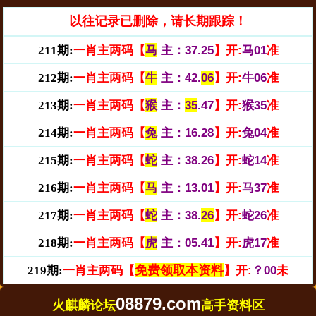
以往记录已删除，请长期跟踪！
一肖主两码【
马
主：37.25
】开:
马01
准
211期:
一肖主两码【
牛
主：42.
06
】开:
牛06
准
212期:
一肖主两码【
猴
主：
35
.47
】开:
猴35
准
213期:
一肖主两码【
兔
主：16.28
】开:
兔04
准
214期:
一肖主两码【
蛇
主：38.26
】开:
蛇14
准
215期:
一肖主两码【
马
主：13.01
】开:
马37
准
216期:
一肖主两码【
蛇
主：38.
26
】开:
蛇26
准
217期:
一肖主两码【
虎
主：05.41
】开:
虎17
准
218期:
一肖主两码【
免费领取本资料
】开:
？00
未
219期:
08879.com
火麒麟论坛
高手资料区