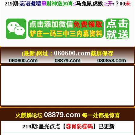
219期:
忘语凝噎
ꕥ
财神送㈤肖
≤
马兔鼠虎猴
≥
开
:？00
未
0606
00
.com
(最新)网址：
截屏保存
060600.com
08879.com
080858.com
08879.com
火麒麟论坛
每一处都是惊喜
219期:星光点点【
③肖防⑥码
】已更新