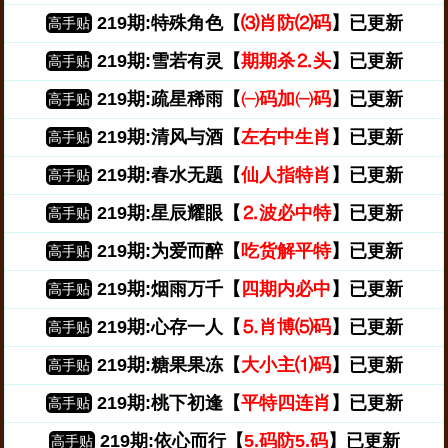
219期:特殊角色【
⑶肖防⑵码
】已更新
高手贴
219期:雪若有灵【
期期杀⒉头
】已更新
高手贴
219期:疏星稀雨【
㈠码加㈠码
】已更新
高手贴
219期:清风与酒【
左右中生肖
】已更新
高手贴
219期:春水无题【
仙人指特肖
】已更新
高手贴
219期:星辰耀眼【
⒉波必中特
】已更新
高手贴
219期:为爱而醉【
吃货解平特
】已更新
高手贴
219期:烟雨万千【
四期内必中
】已更新
高手贴
219期:心存一人【
⒌肖博⑸码
】已更新
高手贴
219期:糖果果冻【
大小主⑴码
】已更新
高手贴
219期:桃下初逢【
平特四连肖
】已更新
高手贴
219期:依心而行【
5.码防5.码
】已更新
高手贴