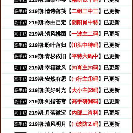
219期:温柔不够【
精研⒖个码
】已更新
高手贴
219期:情诗落笺【
二组三中三
】已更新
高手贴
219期:命由己定【
阴阳肖中特
】已更新
高手贴
219期:清风拂面【
一波主二码
】已更新
高手贴
219期:盼叶落归【
⑴头中特码
】已更新
高手贴
219期:青杉依旧【
平特六码中
】已更新
高手贴
219期:幸福微风【
㈤肖主㈤码
】已更新
高手贴
219期:安然有思【
㈠行主①码
】已更新
高手贴
219期:美好时光【
大小主⑵码
】已更新
高手贴
219期:剑指苍穹【
高手研⒁码
】已更新
高手贴
219期:月落微沉【
内部二肖料
】已更新
高手贴
219期:清风明月【
㈠波防⒉码
】已更新
高手贴