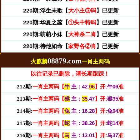
220期:浮生未歇【
大小主③码
】已更新
220期:华夏之蕊【
①头中特码
】已更新
220期:萌萌小妹【
大神杀二肖
】已更新
220期:待他如命【
家野各②肖
】已更新
08879.com
火麒麟
一肖主两码
以往记录已删除，请长期跟踪！
一肖主两码【
牛
主：42.
06
】开:
牛06
准
212期:
一肖主两码【
猴
主：
35
.47
】开:
猴35
准
213期:
一肖主两码【
兔
主：16.28
】开:
兔04
准
214期:
一肖主两码【
蛇
主：38.26
】开:
蛇14
准
215期:
一肖主两码【
马
主：13.01
】开:
马37
准
216期: