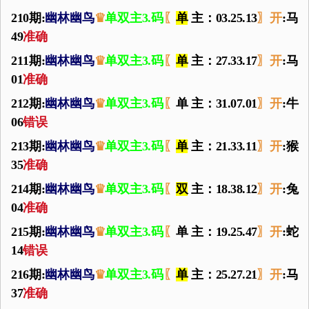
210期:
幽林幽鸟
♛
单双主3.码
〖
单
主：03.25.13
〗
开
:马
49
准确
211期:
幽林幽鸟
♛
单双主3.码
〖
单
主：27.33.17
〗
开
:马
01
准确
212期:
幽林幽鸟
♛
单双主3.码
〖
单 主：31.07.01
〗
开
:牛
06
错误
213期:
幽林幽鸟
♛
单双主3.码
〖
单
主：21.33.11
〗
开
:猴
35
准确
214期:
幽林幽鸟
♛
单双主3.码
〖
双
主：18.38.12
〗
开
:兔
04
准确
215期:
幽林幽鸟
♛
单双主3.码
〖
单 主：19.25.47
〗
开
:蛇
14
错误
216期:
幽林幽鸟
♛
单双主3.码
〖
单
主：25.27.21
〗
开
:马
37
准确