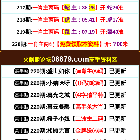
一肖主两码【
蛇
主：38.
26
】开:
蛇26
准
217期:
一肖主两码【
虎
主：05.41
】开:
虎17
准
218期:
一肖主两码【
鼠
主：07.19
】开:
鼠43
准
219期:
一肖主两码【
免费领取本资料
】开:
？00
未
220期:
08879.com
火麒麟论坛
高手资料区
220期:盛世如你【
㈣肖主㈧码
】已更新
高手贴
220期:小猫咪呀【
⑴码加⑶码
】已更新
高手贴
220期:暮光之城【
⑷字猜平特
】已更新
高手贴
220期:暮云凝碧【
高手杀六肖
】已更新
高手贴
220期:橙子小妞【
二波主二码
】已更新
高手贴
220期:相顾无言【
金牌送㈥尾
】已更新
高手贴