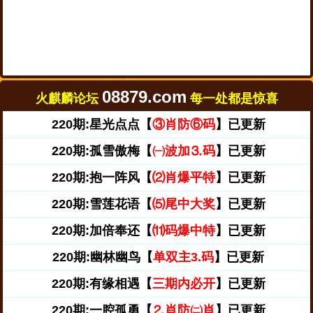
08879.com
火麒麟论坛
每一处都是惊喜
220期:星光点点【
③肖防⑥码
】已更新
220期:孤雪傲梅【
㈠波加⒊码
】已更新
220期:抱一阵风【
⑵肖爆平特
】已更新
220期:雪莲花语【
⑸尾中大奖
】已更新
220期:加倍奉还【
⑾码爆中特
】已更新
220期:幽林幽鸟【
单双主3.码
】已更新
220期:有缘相遇【
三期内必开
】已更新
220期:一腔孤勇【
⒉肖防㈡肖
】已更新