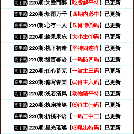
220期:为爱而醉【
吃货解平特
】已更新
高手贴
220期:烟雨万千【
四期内必中
】已更新
高手贴
220期:心存一人【
⒌肖博⑸码
】已更新
高手贴
220期:糖果果冻【
大小主⑴码
】已更新
高手贴
220期:桃下初逢【
平特四连肖
】已更新
高手贴
220期:甜言幂语【
一码防四码
】已更新
高手贴
220期:任心荒芜【
一波主三码
】已更新
高手贴
220期:偏写春棠【
㈢肖主六码
】已更新
高手贴
220期:浅若清风【
动物猜平特
】已更新
高手贴
220期:执扇掩笑【
⑸肖主㈩码
】已更新
高手贴
220期:折桃不语【
一码三中三
】已更新
高手贴
220期:星光璀璨【
⑶尾出特码
】已更新
高手贴