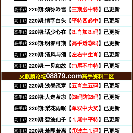
220期:‌须弥吟雪【
三期必中特
】已更新
高手贴
220期:情字白头【
平特四必中
】已更新
高手贴
220期:话少心在【
⒊肖加⒊码
】已更新
高手贴
220期:明春可期【
高手透③码
】已更新
高手贴
220期:清风与酒【
左右中生肖
】已更新
高手贴
220期:一见如故【
㈢尾不中特
】已更新
高手贴
08879.com
火麒麟论坛
高手资料二区
220期:浅墨疏寒【
五肖主五码
】已更新
高手贴
220期:人走茶凉【
⑶码防⑵码
】已更新
高手贴
220期:梨花雨眠【
单双中大奖
】已更新
高手贴
220期:碧波仙子【
⒈尾中平特
】已更新
高手贴
220期:若即若离【
①波主⒈码
】已更新
高手贴