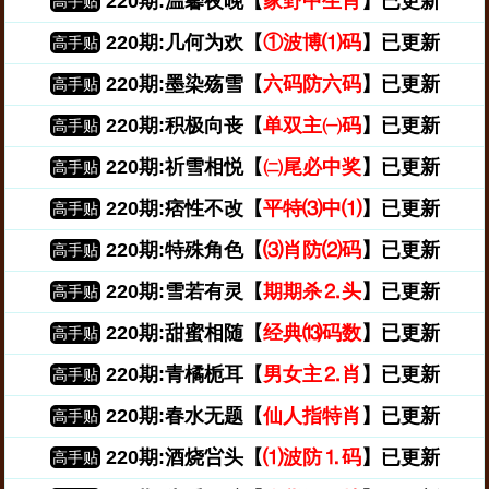
220期:温馨夜晚【
家野中生肖
】已更新
高手贴
220期:几何为欢【
①波博⑴码
】已更新
高手贴
220期:墨染殇雪【
六码防六码
】已更新
高手贴
220期:积极向丧【
单双主㈠码
】已更新
高手贴
220期:祈雪相悦【
㈡尾必中奖
】已更新
高手贴
220期:痞性不改【
平特⑶中⑴
】已更新
高手贴
220期:特殊角色【
⑶肖防⑵码
】已更新
高手贴
220期:雪若有灵【
期期杀⒉头
】已更新
高手贴
220期:甜蜜相随【
经典⒀码数
】已更新
高手贴
220期:青橘栀耳【
男女主⒉肖
】已更新
高手贴
220期:春水无题【
仙人指特肖
】已更新
高手贴
220期:酒烧吢头【
⑴波防⒈码
】已更新
高手贴