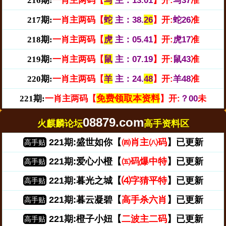
一肖主两码【
马
主：13.01
】开:
马37
准
216期:
一肖主两码【
蛇
主：38.
26
】开:
蛇26
准
217期:
一肖主两码【
虎
主：05.41
】开:
虎17
准
218期:
一肖主两码【
鼠
主：07.19
】开:
鼠43
准
219期:
一肖主两码【
羊
主：24.
48
】开:
羊48
准
220期:
一肖主两码【
免费领取本资料
】开:
？00
未
221期:
08879.com
火麒麟论坛
高手资料区
221期:盛世如你【
㈣肖主㈧码
】已更新
高手贴
221期:爱心小橙【
㈤码爆中特
】已更新
高手贴
221期:暮光之城【
⑷字猜平特
】已更新
高手贴
221期:暮云凝碧【
高手杀六肖
】已更新
高手贴
221期:橙子小妞【
二波主二码
】已更新
高手贴