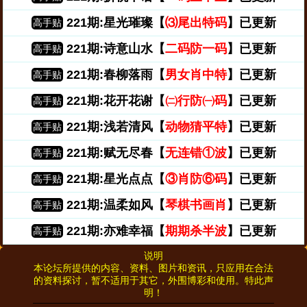
221期:星光璀璨【
⑶尾出特码
】已更新
高手贴
221期:诗意山水【
二码防一码
】已更新
高手贴
221期:春柳落雨【
男女肖中特
】已更新
高手贴
221期:花开花谢【
㈡行防㈠码
】已更新
高手贴
221期:浅若清风【
动物猜平特
】已更新
高手贴
221期:赋无尽春【
无连错①波
】已更新
高手贴
221期:星光点点【
③肖防⑥码
】已更新
高手贴
221期:温柔如风【
琴棋书画肖
】已更新
高手贴
221期:亦难幸福【
期期杀半波
】已更新
高手贴
说明
本论坛所提供的内容、资料、图片和资讯，只应用在合法
的资料探讨，暂不适用于其它，外围博彩和使用。特此声
明！