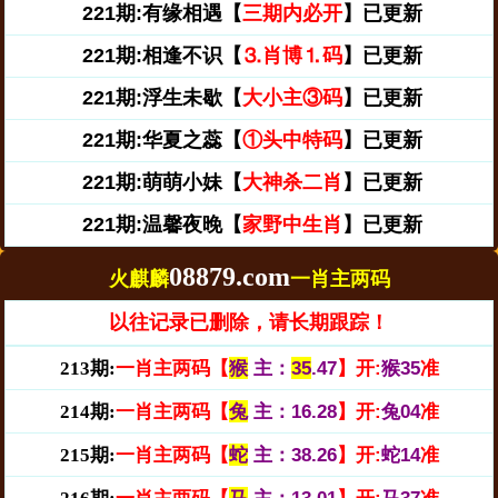
221期:有缘相遇【
三期内必开
】已更新
221期:相逢不识【
⒊肖博⒈码
】已更新
221期:浮生未歇【
大小主③码
】已更新
221期:华夏之蕊【
①头中特码
】已更新
221期:萌萌小妹【
大神杀二肖
】已更新
221期:温馨夜晚【
家野中生肖
】已更新
08879.com
火麒麟
一肖主两码
以往记录已删除，请长期跟踪！
一肖主两码【
猴
主：
35
.47
】开:
猴35
准
213期:
一肖主两码【
兔
主：16.28
】开:
兔04
准
214期:
一肖主两码【
蛇
主：38.26
】开:
蛇14
准
215期: