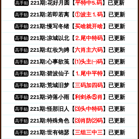
221期:花好月圆【
平特中5.码
】已更新
高手贴
221期:若即若离【
①波主⒈码
】已更新
高手贴
221期:慢写冬绪【
买啥就开啥
】已更新
高手贴
221期:凉城以北【
⒉尾中特码
】已更新
高手贴
221期:红妆为娉【
六肖主六码
】已更新
高手贴
221期:心事欲笺【
⑴头主㈠码
】已更新
高手贴
221期:碧波仙子【
⒈尾中平特
】已更新
高手贴
221期:荒城旧梦【
三码加四码
】已更新
高手贴
221期:诗落小雨【
利剑杀⑤肖
】已更新
高手贴
221期:怪那旧人【
⑶头中特码
】已更新
高手贴
221期:特殊角色【
⑶肖防⑵码
】已更新
高手贴
221期:世有锦瑟【
三组三中三
】已更新
高手贴